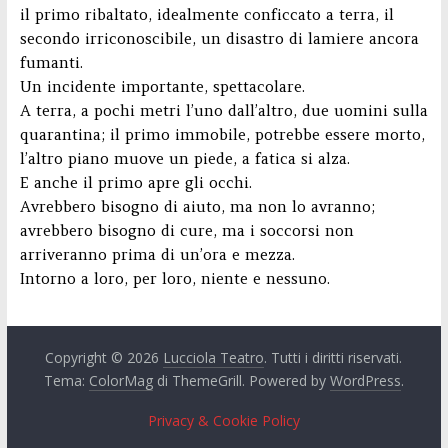
il primo ribaltato, idealmente conficcato a terra, il
secondo irriconoscibile, un disastro di lamiere ancora
fumanti.
Un incidente importante, spettacolare.
A terra, a pochi metri l’uno dall’altro, due uomini sulla
quarantina; il primo immobile, potrebbe essere morto,
l’altro piano muove un piede, a fatica si alza.
E anche il primo apre gli occhi.
Avrebbero bisogno di aiuto, ma non lo avranno;
avrebbero bisogno di cure, ma i soccorsi non
arriveranno prima di un’ora e mezza.
Intorno a loro, per loro, niente e nessuno.
Copyright © 2026
Lucciola Teatro
. Tutti i diritti riservati.
Tema:
ColorMag
di ThemeGrill. Powered by
WordPress
.
Privacy & Cookie Policy