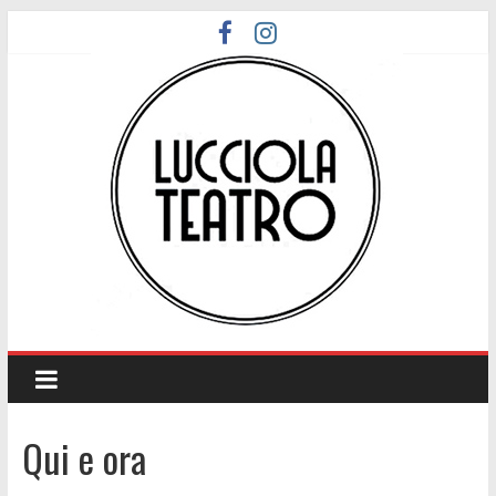
Salta
al
contenuto
Lucciola
Teatro
Qui e ora
Promozione